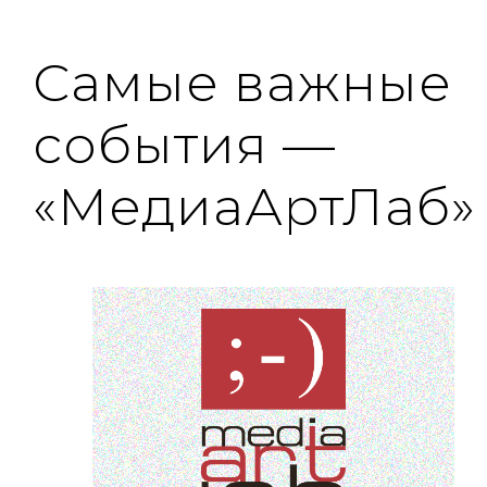
Самые важные
события —
«МедиаАртЛаб»