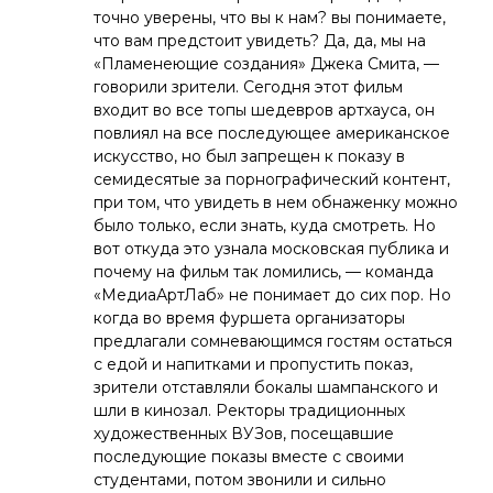
точно уверены, что вы к нам? вы понимаете,
что вам предстоит увидеть? Да, да, мы на
«Пламенеющие создания» Джека Смита, —
говорили зрители. Сегодня этот фильм
входит во все топы шедевров артхауса, он
повлиял на все последующее американское
искусство, но был запрещен к показу в
семидесятые за порнографический контент,
при том, что увидеть в нем обнаженку можно
было только, если знать, куда смотреть. Но
вот откуда это узнала московская публика и
почему на фильм так ломились, — команда
«МедиаАртЛаб» не понимает до сих пор. Но
когда во время фуршета организаторы
предлагали сомневающимся гостям остаться
с едой и напитками и пропустить показ,
зрители отставляли бокалы шампанского и
шли в кинозал. Ректоры традиционных
художественных ВУЗов, посещавшие
последующие показы вместе с своими
студентами, потом звонили и сильно