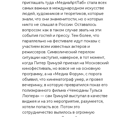
приглашать туда «МедиаАртЛаб» стала всех
самых важных в международном искусстве
людей, художников и теоретиков, которые
знали, что они знаменитости, но о которых
никто не слышал в России. Оставалось
вопросом: как в таком случае звать на эти
события гостей и прессу. Тем более, что
параллельно на фестивале идут показы с
участием всем известных актеров и
режиссеров. Символический перелом
ситуации наступил, наверное, в тот момент,
когда Питер Гринуэй приехал на Московский
кинофестиваль, но вовсе не на основную
программу, а на «Медиа Форум», с порога
объявил, что кинематограф умер, и провел
вечеринку, в которую превратился показ его
полиэкранного фильма «Чемоданы Тульса
Люпера» — сам Гринуэй выступал в качестве
виджея и на это мероприятие, разумеется,
хотели попасть все. Потом это
сотрудничество вылилось в огромную