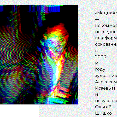
«МедиаАр
—
некоммер
исследов
платформ
основанн
в
2000-
м
году
художни
Алексеем
Исаевым
и
искусств
Ольгой
Шишко.