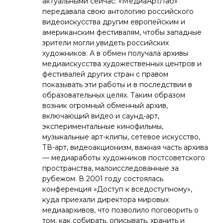
актуальными сейчас: «МедиаАртЛаб»
передавала свою антологию российского
видеоискусства другим европейским и
американским фестивалям, чтобы западные
зрители могли увидеть российских
художников. А в обмен получала архивы
медиаискусства художественных центров и
фестивалей других стран с правом
показывать эти работы и в последствии в
образовательных целях. Таким образом
возник огромный обменный архив,
включающий видео и саунд-арт,
экспериментальные кинофильмы,
музыкальные арт-клипы, сетевое искусство,
ТВ-арт, видеоакционизм, важная часть архива
— медиаработы художников постсоветского
пространства, малоисследованные за
рубежом. В 2001 году состоялась
конференция «Доступ к вседоступному»,
куда приехали директора мировых
медиаархивов, что позволило поговорить о
том, как собирать, описывать, хранить и